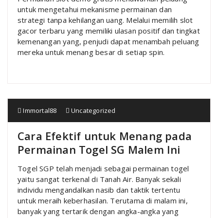
untuk mengetahui mekanisme permainan dan
strategi tanpa kehilangan uang. Melalui memilih slot
gacor terbaru yang memiliki ulasan positif dan tingkat
kemenangan yang, penjudi dapat menambah peluang
mereka untuk menang besar di setiap spin.
Immortal88
Uncategorized
Cara Efektif untuk Menang pada
Permainan Togel SG Malem Ini
Togel SGP telah menjadi sebagai permainan togel
yaitu sangat terkenal di Tanah Air. Banyak sekali
individu mengandalkan nasib dan taktik tertentu
untuk meraih keberhasilan. Terutama di malam ini,
banyak yang tertarik dengan angka-angka yang