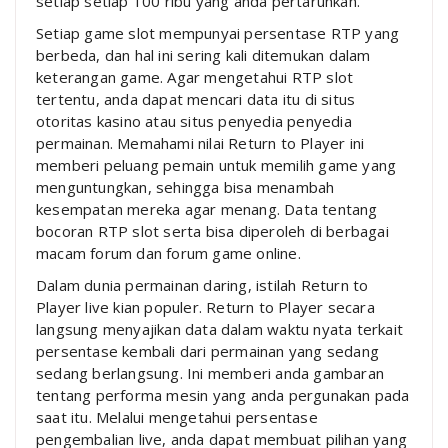
setiap setiap 100 ribu yang anda pertaruhkan.
Setiap game slot mempunyai persentase RTP yang
berbeda, dan hal ini sering kali ditemukan dalam
keterangan game. Agar mengetahui RTP slot
tertentu, anda dapat mencari data itu di situs
otoritas kasino atau situs penyedia penyedia
permainan. Memahami nilai Return to Player ini
memberi peluang pemain untuk memilih game yang
menguntungkan, sehingga bisa menambah
kesempatan mereka agar menang. Data tentang
bocoran RTP slot serta bisa diperoleh di berbagai
macam forum dan forum game online.
Dalam dunia permainan daring, istilah Return to
Player live kian populer. Return to Player secara
langsung menyajikan data dalam waktu nyata terkait
persentase kembali dari permainan yang sedang
sedang berlangsung. Ini memberi anda gambaran
tentang performa mesin yang anda pergunakan pada
saat itu. Melalui mengetahui persentase
pengembalian live, anda dapat membuat pilihan yang