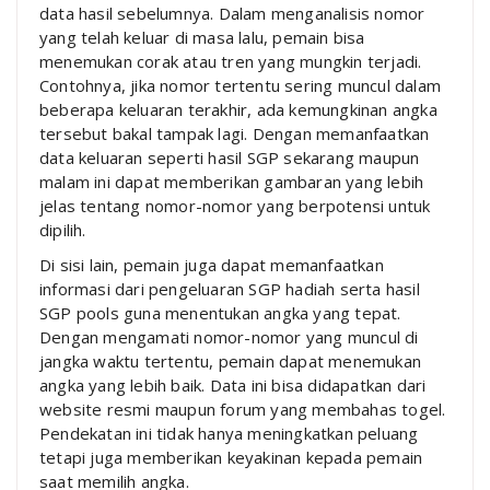
data hasil sebelumnya. Dalam menganalisis nomor
yang telah keluar di masa lalu, pemain bisa
menemukan corak atau tren yang mungkin terjadi.
Contohnya, jika nomor tertentu sering muncul dalam
beberapa keluaran terakhir, ada kemungkinan angka
tersebut bakal tampak lagi. Dengan memanfaatkan
data keluaran seperti hasil SGP sekarang maupun
malam ini dapat memberikan gambaran yang lebih
jelas tentang nomor-nomor yang berpotensi untuk
dipilih.
Di sisi lain, pemain juga dapat memanfaatkan
informasi dari pengeluaran SGP hadiah serta hasil
SGP pools guna menentukan angka yang tepat.
Dengan mengamati nomor-nomor yang muncul di
jangka waktu tertentu, pemain dapat menemukan
angka yang lebih baik. Data ini bisa didapatkan dari
website resmi maupun forum yang membahas togel.
Pendekatan ini tidak hanya meningkatkan peluang
tetapi juga memberikan keyakinan kepada pemain
saat memilih angka.