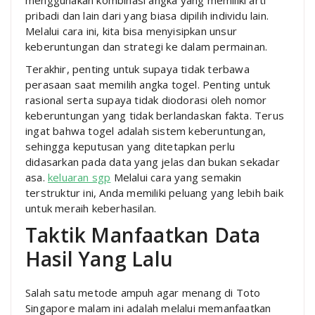
pribadi dan lain dari yang biasa dipilih individu lain.
Melalui cara ini, kita bisa menyisipkan unsur
keberuntungan dan strategi ke dalam permainan.
Terakhir, penting untuk supaya tidak terbawa
perasaan saat memilih angka togel. Penting untuk
rasional serta supaya tidak diodorasi oleh nomor
keberuntungan yang tidak berlandaskan fakta. Terus
ingat bahwa togel adalah sistem keberuntungan,
sehingga keputusan yang ditetapkan perlu
didasarkan pada data yang jelas dan bukan sekadar
asa.
keluaran sgp
Melalui cara yang semakin
terstruktur ini, Anda memiliki peluang yang lebih baik
untuk meraih keberhasilan.
Taktik Manfaatkan Data
Hasil Yang Lalu
Salah satu metode ampuh agar menang di Toto
Singapore malam ini adalah melalui memanfaatkan