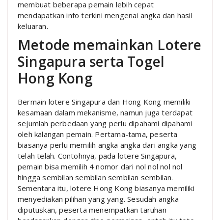
membuat beberapa pemain lebih cepat
mendapatkan info terkini mengenai angka dan hasil
keluaran.
Metode memainkan Lotere
Singapura serta Togel
Hong Kong
Bermain lotere Singapura dan Hong Kong memiliki
kesamaan dalam mekanisme, namun juga terdapat
sejumlah perbedaan yang perlu dipahami dipahami
oleh kalangan pemain. Pertama-tama, peserta
biasanya perlu memilih angka angka dari angka yang
telah telah. Contohnya, pada lotere Singapura,
pemain bisa memilih 4 nomor dari nol nol nol nol
hingga sembilan sembilan sembilan sembilan.
Sementara itu, lotere Hong Kong biasanya memiliki
menyediakan pilihan yang yang. Sesudah angka
diputuskan, peserta menempatkan taruhan