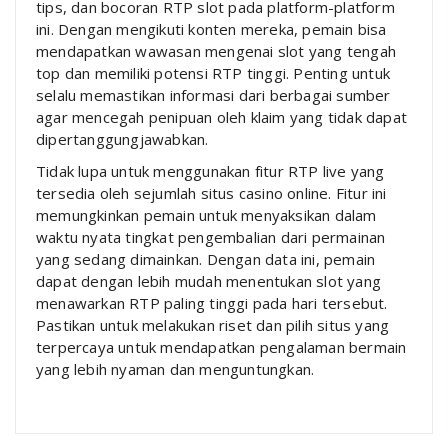
tips, dan bocoran RTP slot pada platform-platform
ini. Dengan mengikuti konten mereka, pemain bisa
mendapatkan wawasan mengenai slot yang tengah
top dan memiliki potensi RTP tinggi. Penting untuk
selalu memastikan informasi dari berbagai sumber
agar mencegah penipuan oleh klaim yang tidak dapat
dipertanggungjawabkan.
Tidak lupa untuk menggunakan fitur RTP live yang
tersedia oleh sejumlah situs casino online. Fitur ini
memungkinkan pemain untuk menyaksikan dalam
waktu nyata tingkat pengembalian dari permainan
yang sedang dimainkan. Dengan data ini, pemain
dapat dengan lebih mudah menentukan slot yang
menawarkan RTP paling tinggi pada hari tersebut.
Pastikan untuk melakukan riset dan pilih situs yang
terpercaya untuk mendapatkan pengalaman bermain
yang lebih nyaman dan menguntungkan.