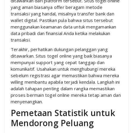
ditawarkan dari platform tersebut. Situs togel online
yang aman biasanya offer beragam metode
transaksi yang handal, misalnya transfer bank dan
wallet digital. Pastikan pula bahwa situs tersebut
menggunakan keamanan data untuk mengamankan
data pribadi dan finansial Anda ketika melakukan
transaksi.
Terakhir, perhatikan dukungan pelanggan yang
ditawarkan. Situs togel online yang baik biasanya
mempunyai support yang cepat tanggap dan
komunikatif. Usahakan untuk menghubungi mereka
sebelum registrasi agar memastikan bahwa mereka
willing membantu apabila terjadi kendala. Langkah ini
adalah tahapan penting dalam rangka memastikan
proses bermain togel online mereka tetap aman dan
menyenangkan.
Pemetaan Statistik untuk
Mendorong Peluang