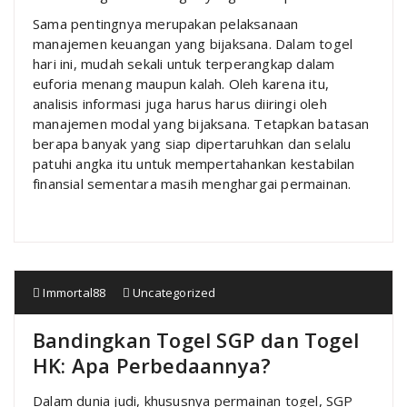
Sama pentingnya merupakan pelaksanaan
manajemen keuangan yang bijaksana. Dalam togel
hari ini, mudah sekali untuk terperangkap dalam
euforia menang maupun kalah. Oleh karena itu,
analisis informasi juga harus harus diiringi oleh
manajemen modal yang bijaksana. Tetapkan batasan
berapa banyak yang siap dipertaruhkan dan selalu
patuhi angka itu untuk mempertahankan kestabilan
finansial sementara masih menghargai permainan.
Immortal88
Uncategorized
Bandingkan Togel SGP dan Togel
HK: Apa Perbedaannya?
Dalam dunia judi, khususnya permainan togel, SGP