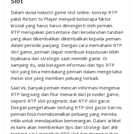
Slot
Dalam dunia industri game slot online, konsep RTP
yakni Return to Player menjadi beberapa faktor
krusial yang harus harus dimengerti oleh pemain.
RTP merupakan persentase dari keseluruhan taruhan
yang akan dikembalikan dikembalikan kepada pemain
dalam periode panjang. Dengan cara memahami RTP
slot game, pemain dapat membuat keputusan lebih
bijaksana dan strategis saat memilih game. Di
samping itu, ada beragam informasi dan tips RTP
slot yang bisa mendukung pemain dalam mengetahui
mesin slot yang memberi peluang terbaik.
Saat ini, banyak pemain mencari informasi mengenai
RTP langsung dan fitur menarik dari provider game,
seperti RTP slot pragmatic dan RTP slot gacor.
Dengan pengetahuan tentang RTP slot gacor hari ini,
pemain bisa memaksimalkan peluang yang mereka
miliki untuk mendapatkan kemenangan. Dalam artikel
ini kami akan memberikan tips dan strategi dari ahli
tentang cara mengikuti RTP slot dan menggunakan