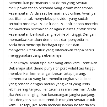
Menentukan permainan slot demo yang Sesuai
merupakan tahap pertama yang dalam menambah
kesempatan Anda saat bermain slot online. Awalnya,
pastikan untuk menyeleksi provider yang sudah
terbukti misalnya PG Soft dan PG Soft sebab mereka
menawarkan permainan dengan kualitas grafik serta
kesempatan berhasil yang lebih lebih tinggi. Dengan
memanfaatkan akun demo slot dari penyedia ini,
Anda bisa mencicipi berbagai tipe slot dan
mengetahui fitur-fitur yang ditawarkan tanpa harus
menggunakan uang sebenarnya.
Selanjutnya, amati tipe slot yang akan kamu tentukan.
Beberapa slot demo punya tingkat volatilitas tinggi,
memberikan kemenangan besar tetapi jarang,
sementara itu yang lain memiliki tingkat volatilitas
yang rendah dengan hadiah yang kecil yang lebih
lebih sering terjadi. Tentukan sasaran bermain Anda;
jika Anda menginginkan kesenangan jangka panjang,
slot dengan volatilitas rendah mungkin sesuai untuk
kamu. Tetapi, jika Anda mencari hadiah besar dalam