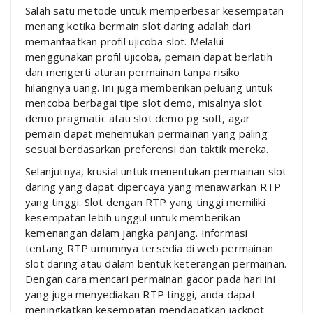
Salah satu metode untuk memperbesar kesempatan
menang ketika bermain slot daring adalah dari
memanfaatkan profil ujicoba slot. Melalui
menggunakan profil ujicoba, pemain dapat berlatih
dan mengerti aturan permainan tanpa risiko
hilangnya uang. Ini juga memberikan peluang untuk
mencoba berbagai tipe slot demo, misalnya slot
demo pragmatic atau slot demo pg soft, agar
pemain dapat menemukan permainan yang paling
sesuai berdasarkan preferensi dan taktik mereka.
Selanjutnya, krusial untuk menentukan permainan slot
daring yang dapat dipercaya yang menawarkan RTP
yang tinggi. Slot dengan RTP yang tinggi memiliki
kesempatan lebih unggul untuk memberikan
kemenangan dalam jangka panjang. Informasi
tentang RTP umumnya tersedia di web permainan
slot daring atau dalam bentuk keterangan permainan.
Dengan cara mencari permainan gacor pada hari ini
yang juga menyediakan RTP tinggi, anda dapat
meningkatkan kesempatan mendapatkan jackpot