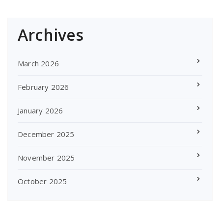
Archives
March 2026
February 2026
January 2026
December 2025
November 2025
October 2025