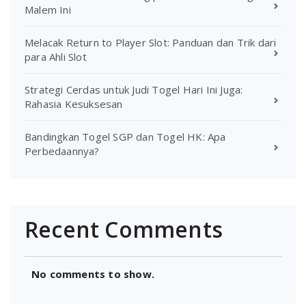
Malem Ini
Melacak Return to Player Slot: Panduan dan Trik dari
para Ahli Slot
Strategi Cerdas untuk Judi Togel Hari Ini Juga:
Rahasia Kesuksesan
Bandingkan Togel SGP dan Togel HK: Apa
Perbedaannya?
Recent Comments
No comments to show.