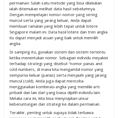
permainan. Salah satu metode yang bisa dilakukan
ialah ditemukan melihat data hasil sebelumnya.
Dengan mempelajari nomor-nomor yang sering
muncul serta yang jarang keluar, Anda dapat
membuat ramalan yang lebih tepat untuk lotere
Singapore malam ini. Data hasil lotere dan tren angka
itu dapat menjadi acuan yang baik untuk memilih
angka.
Di samping itu, gunakan sistem dan sistem tertentu
ketika menentukan nomor. Sebagian individu meyakini
terhadap strategi yang disebut “nomor panas and
cold numbers, di mana kita mengambil nomor yang
sempurna keluar (panas) serta menjauhi yang jarang
muncul (cold). Anda juga dapat mencoba
menggunakan kombinasi angka yang memiliki arti
pribadi dan lain dari yang biasa dipilih individu lain.
Melalui cara ini, kita bisa menyisipkan unsur
keberuntungan dan strategi ke dalam permainan.
Terakhir, penting untuk supaya tidak terbawa