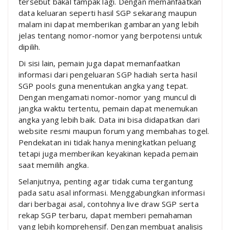
tersebut bakal tampak lagi. Dengan memanfaatkan
data keluaran seperti hasil SGP sekarang maupun
malam ini dapat memberikan gambaran yang lebih
jelas tentang nomor-nomor yang berpotensi untuk
dipilih.
Di sisi lain, pemain juga dapat memanfaatkan
informasi dari pengeluaran SGP hadiah serta hasil
SGP pools guna menentukan angka yang tepat.
Dengan mengamati nomor-nomor yang muncul di
jangka waktu tertentu, pemain dapat menemukan
angka yang lebih baik. Data ini bisa didapatkan dari
website resmi maupun forum yang membahas togel.
Pendekatan ini tidak hanya meningkatkan peluang
tetapi juga memberikan keyakinan kepada pemain
saat memilih angka.
Selanjutnya, penting agar tidak cuma tergantung
pada satu asal informasi. Menggabungkan informasi
dari berbagai asal, contohnya live draw SGP serta
rekap SGP terbaru, dapat memberi pemahaman
yang lebih komprehensif. Dengan membuat analisis