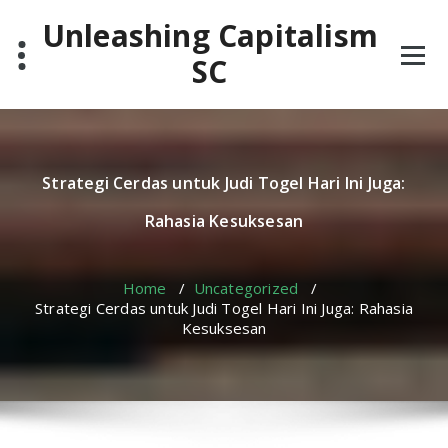
Skip
Unleashing Capitalism
to
content
SC
Strategi Cerdas untuk Judi Togel Hari Ini Juga:
Rahasia Kesuksesan
Home
/
Uncategorized
/
Strategi Cerdas untuk Judi Togel Hari Ini Juga: Rahasia
Kesuksesan