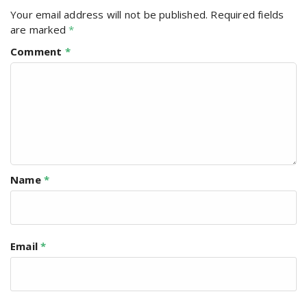
Your email address will not be published.
Required fields
are marked
*
Comment
*
Name
*
Email
*