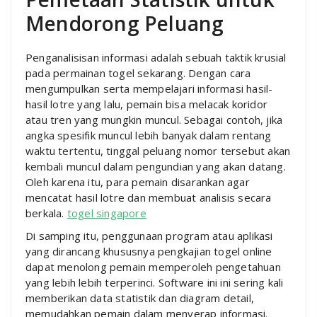
Mendorong Peluang
Penganalisisan informasi adalah sebuah taktik krusial
pada permainan togel sekarang. Dengan cara
mengumpulkan serta mempelajari informasi hasil-
hasil lotre yang lalu, pemain bisa melacak koridor
atau tren yang mungkin muncul. Sebagai contoh, jika
angka spesifik muncul lebih banyak dalam rentang
waktu tertentu, tinggal peluang nomor tersebut akan
kembali muncul dalam pengundian yang akan datang.
Oleh karena itu, para pemain disarankan agar
mencatat hasil lotre dan membuat analisis secara
berkala.
togel singapore
Di samping itu, penggunaan program atau aplikasi
yang dirancang khususnya pengkajian togel online
dapat menolong pemain memperoleh pengetahuan
yang lebih lebih terperinci. Software ini ini sering kali
memberikan data statistik dan diagram detail,
memudahkan pemain dalam menyerap informasi.