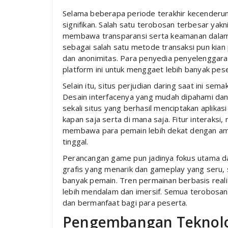
Selama beberapa periode terakhir kecenderun
signifikan. Salah satu terobosan terbesar yak
membawa transparansi serta keamanan dalam t
sebagai salah satu metode transaksi pun kia
dan anonimitas. Para penyedia penyelenggar
platform ini untuk menggaet lebih banyak pese
Selain itu, situs perjudian daring saat ini s
Desain interfacenya yang mudah dipahami dan
sekali situs yang berhasil menciptakan apli
kapan saja serta di mana saja. Fitur interaksi,
membawa para pemain lebih dekat dengan amb
tinggal.
Perancangan game pun jadinya fokus utama da
grafis yang menarik dan gameplay yang seru,
banyak pemain. Tren permainan berbasis realit
lebih mendalam dan imersif. Semua terobosan i
dan bermanfaat bagi para peserta.
Pengembangan Teknolog