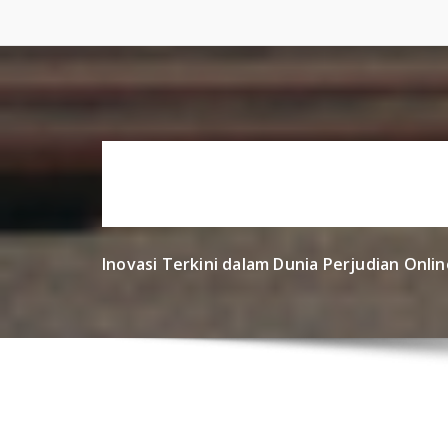
Skip
to
content
Inovasi Terkini dalam Dunia Perjudian Onlin