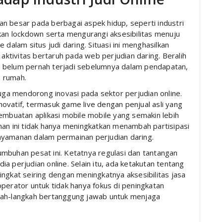
esar pada berbagai aspek hidup, seperti industri
akan lockdown serta mengurangi aksesibilitas menuju
 dalam situs judi daring. Situasi ini menghasilkan
 aktivitas bertaruh pada web perjudian daring. Beralih
t belum pernah terjadi sebelumnya dalam pendapatan,
n rumah.
juga mendorong inovasi pada sektor perjudian online.
ovatif, termasuk game live dengan penjual asli yang
embuatan aplikasi mobile mobile yang semakin lebih
 ini tidak hanya meningkatkan menambah partisipasi
nyamanan dalam permainan perjudian daring.
mbuhan pesat ini. Ketatnya regulasi dan tantangan
a perjudian online. Selain itu, ada ketakutan tentang
ngkat seiring dengan meningkatnya aksesibilitas jasa
a operator untuk tidak hanya fokus di peningkatan
kah-langkah bertanggung jawab untuk menjaga