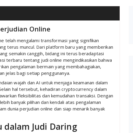
Perjudian Online
ine telah mengalami transformasi yang signifikan
ang terus muncul. Dari platform baru yang memberikan
ang semakin canggih, bidang ini terus beradaptasi
si terbaru tentang judi online mengindikasikan bahwa
erikan pengalaman bermain yang membahagiakan,
n jelas bagi setiap penggunanya.
mindaian wajah dan AI untuk menjaga keamanan dalam
elain hal tersebut, kehadiran cryptocurrency dalam
awarkan fleksibilitas dan kemudahan transaksi. Dengan
lebih banyak pilihan dan kendali atas pengalaman
m dunia perjudian online dan siap menarik banyak
 dalam Judi Daring