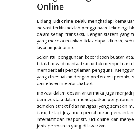
Online
Bidang judi online selalu menghadapi kemajuan
inovasi terkini adalah penggunaan teknologi 
dalam setiap transaksi. Dengan sistem yang t
yang mereka mainkan tidak dapat diubah, se
layanan judi online.
Selain itu, penggunaan kecerdasan buatan atau
tidak hanya dimanfaatkan untuk mempelajari d
memperbaiki pengalaman pengguna. Menggunak
yang disesuaikan dengan preferensi pemain, 
dan efisien melalui chatbot.
Inovasi dalam desain antarmuka juga menjadi pr
berinvestasi dalam mendapatkan pengalaman 
semakin atraktif dan navigasi yang semakin m
baru, tetapi juga mempertahankan pemain lama
interaktif dan responsif, judi online kian me
jenis permainan yang ditawarkan.