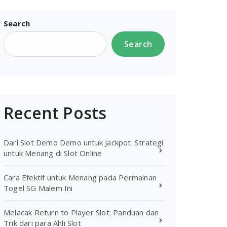
Search
Search
Recent Posts
Dari Slot Demo Demo untuk Jackpot: Strategi
untuk Menang di Slot Online
Cara Efektif untuk Menang pada Permainan
Togel SG Malem Ini
Melacak Return to Player Slot: Panduan dan
Trik dari para Ahli Slot