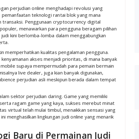
gan perjudian online menghadapi revolusi yang
ni pemanfaatan teknologi rantai blok yang mana
ransaksi. Penggunaan cryptocurrency digital
n populer, menawarkan para pengguna beragam pilihan
a judi kini berlomba-lomba dalam menggabungkan
rta.
emakin memperhatikan kualitas pengalaman pengguna.
 kenyamanan akses menjadi prioritas, di mana banyak
kasi mobile supaya mempermudah para pemain bermain
 misalnya live dealer, juga kian banyak digunakan,
ience perjudian asli meskipun berada dalam tempat
lam sektor perjudian daring. Game yang memiliki
 serta ragam game yang kaya, sukses merebut minat
as virtual telah mulai timbul, menaikkan sensasi yang
ni menghasilkan lingkungan judi online yang menarik
i Baru di Permainan Judi