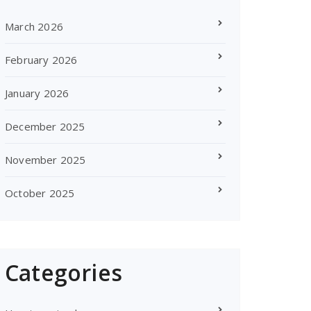
March 2026
February 2026
January 2026
December 2025
November 2025
October 2025
Categories