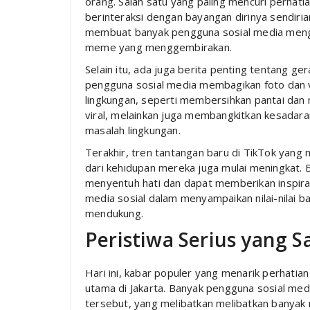
orang. Salah satu yang paling mencuri perhatia
berinteraksi dengan bayangan dirinya sendiria
membuat banyak pengguna sosial media men
meme yang menggembirakan.
Selain itu, ada juga berita penting tentang ge
pengguna sosial media membagikan foto dan 
lingkungan, seperti membersihkan pantai dan 
viral, melainkan juga membangkitkan kesadara
masalah lingkungan.
Terakhir, tren tantangan baru di TikTok yang
dari kehidupan mereka juga mulai meningkat. 
menyentuh hati dan dapat memberikan inspira
media sosial dalam menyampaikan nilai-nilai
mendukung.
Peristiwa Serius yang S
Hari ini, kabar populer yang menarik perhatian
utama di Jakarta. Banyak pengguna sosial me
tersebut, yang melibatkan melibatkan banyak