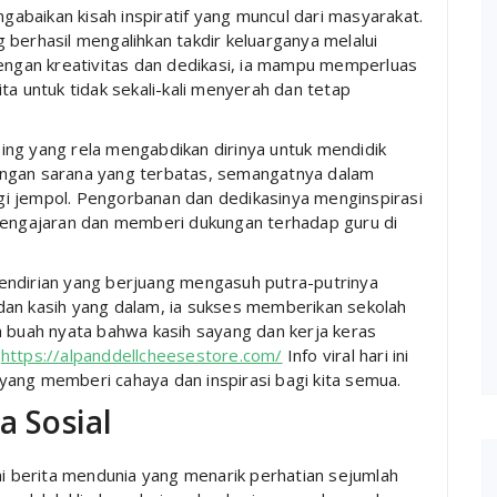
 mengabaikan kisah inspiratif yang muncul dari masyarakat.
 berhasil mengalihkan takdir keluarganya melalui
Dengan kreativitas dan dedikasi, ia mampu memperluas
ta untuk tidak sekali-kali menyerah dan tetap
asing yang rela mengabdikan dirinya untuk mendidik
engan sarana yang terbatas, semangatnya dalam
i jempol. Pengorbanan dan dedikasinya menginspirasi
 pengajaran dan memberi dukungan terhadap guru di
u sendirian yang berjuang mengasuh putra-putrinya
dan kasih yang dalam, ia sukses memberikan sekolah
h buah nyata bahwa kasih sayang dan kerja keras
.
https://alpanddellcheesestore.com/
Info viral hari ini
i yang memberi cahaya dan inspirasi bagi kita semua.
a Sosial
ai berita mendunia yang menarik perhatian sejumlah