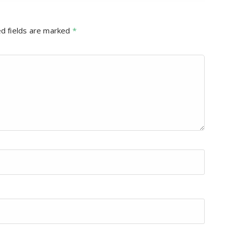
d fields are marked
*