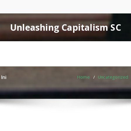
Unleashing Capitalism SC
Ini
Home
/
Uncategorized