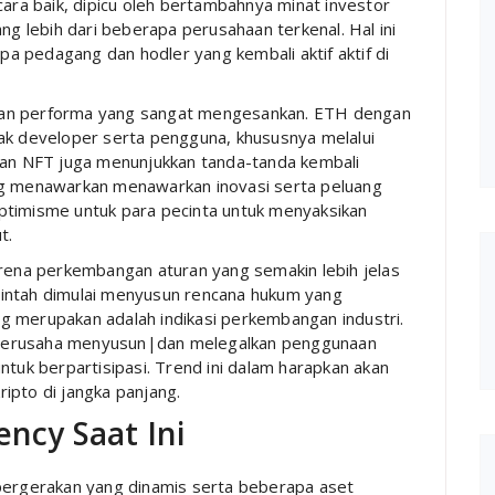
cara baik, dipicu oleh bertambahnya minat investor
ng lebih dari beberapa perusahaan terkenal. Hal ini
 pedagang dan hodler yang kembali aktif aktif di
dengan performa yang sangat mengesankan. ETH dengan
ak developer serta pengguna, khususnya melalui
 dan NFT juga menunjukkan tanda-tanda kembali
ng menawarkan menawarkan inovasi serta peluang
ptimisme untuk para pecinta untuk menyaksikan
t.
arena perkembangan aturan yang semakin lebih jelas
intah dimulai menyusun rencana hukum yang
g merupakan adalah indikasi perkembangan industri.
berusaha menyusun|dan melegalkan penggunaan
ntuk berpartisipasi. Trend ini dalam harapkan akan
ipto di jangka panjang.
ency Saat Ini
 pergerakan yang dinamis serta beberapa aset